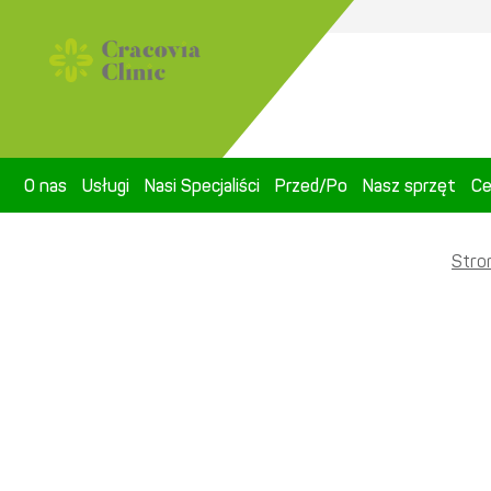
O nas
Usługi
Nasi Specjaliści
Przed/Po
Nasz sprzęt
Ce
Stro