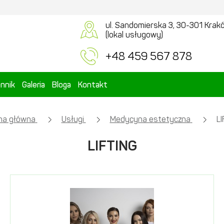
ul. Sandomierska 3, 30-301 Krak
(lokal usługowy)
+48 459 567 878
nnik
Galeria
Bloga
Kontakt
na główna
Usługi
Medycyna estetyczna
LI
LIFTING