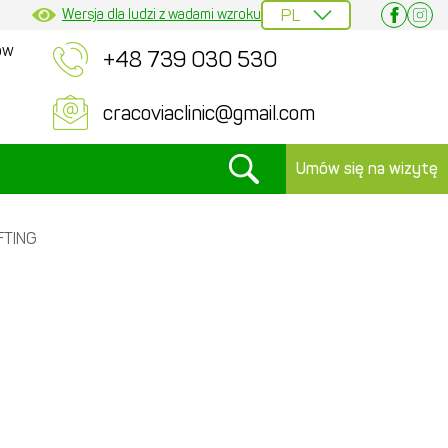
Wersja dla ludzi z wadami wzroku
ów
+48 739 030 530
cracoviaclinic@gmail.com
Umów się na wizytę
FTING