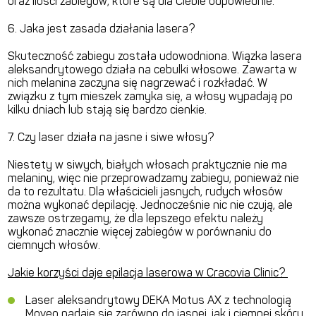
oraz ilości zabiegów, które są dla Ciebie odpowiednie.
6. Jaka jest zasada działania lasera?
Skuteczność zabiegu została udowodniona. Wiązka lasera
aleksandrytowego działa na cebulki włosowe. Zawarta w
nich melanina zaczyna się nagrzewać i rozkładać. W
związku z tym mieszek zamyka się, a włosy wypadają po
kilku dniach lub stają się bardzo cienkie.
7. Czy laser działa na jasne i siwe włosy?
Niestety w siwych, białych włosach praktycznie nie ma
melaniny, więc nie przeprowadzamy zabiegu, ponieważ nie
da to rezultatu. Dla właścicieli jasnych, rudych włosów
można wykonać depilację. Jednocześnie nic nie czują, ale
zawsze ostrzegamy, że dla lepszego efektu należy
wykonać znacznie więcej zabiegów w porównaniu do
ciemnych włosów.
Jakie korzyści daje epilacja laserowa w Cracovia Clinic?
Laser aleksandrytowy DEKA Motus AX z technologią
Moveo nadaje się zarówno do jasnej, jak i ciemnej skóry.