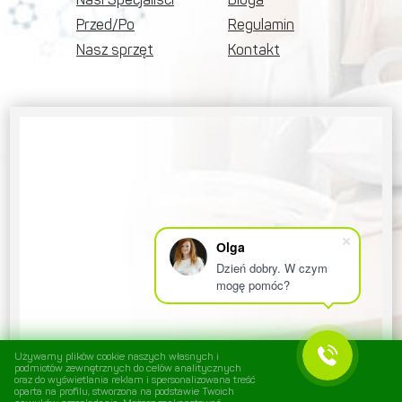
Przed/Po
Regulamin
Nasz sprzęt
Kontakt
Оlga
Dzień dobry. W czym
mogę pomóc?
Używamy plików cookie naszych własnych i
podmiotów zewnętrznych do celów analitycznych
oraz do wyświetlania reklam i spersonalizowana treść
oparta na profilu, stworzona na podstawie Twoich