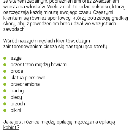
ze stanem zapalnym, podrażnieniami oraz zwalczaniem
wrastania włosków. Wielu z nich to ludzie sukcesu, którzy
oszczędzają każdą minutę swojego czasu. Częstymi
klientami są również sportowcy, którzy potrzebują gładkiej
skóry, aby z powodzeniem brać udział we wszystkich
zawodach.
Wśród naszych męskich klientów, dużym
zainteresowaniem cieszą się następujące strefy:
szyja
przestrzeń między brwiami
broda
klatka piersiowa
przedramiona
pachy
plecy
brzuch
bikini
Jaka jest różnica między epilacją mężczyzn a epilacją
kobiet?