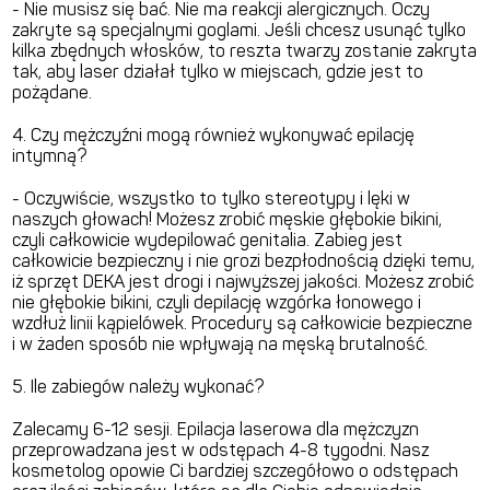
- Nie musisz się bać. Nie ma reakcji alergicznych. Oczy
zakryte są specjalnymi goglami. Jeśli chcesz usunąć tylko
kilka zbędnych włosków, to reszta twarzy zostanie zakryta
tak, aby laser działał tylko w miejscach, gdzie jest to
pożądane.
4. Czy mężczyźni mogą również wykonywać epilację
intymną?
- Oczywiście, wszystko to tylko stereotypy i lęki w
naszych głowach! Możesz zrobić męskie głębokie bikini,
czyli całkowicie wydepilować genitalia. Zabieg jest
całkowicie bezpieczny i nie grozi bezpłodnością dzięki temu,
iż sprzęt DEKA jest drogi i najwyższej jakości. Możesz zrobić
nie głębokie bikini, czyli depilację wzgórka łonowego i
wzdłuż linii kąpielówek. Procedury są całkowicie bezpieczne
i w żaden sposób nie wpływają na męską brutalność.
5. Ile zabiegów należy wykonać?
Zalecamy 6-12 sesji. Epilacja laserowa dla mężczyzn
przeprowadzana jest w odstępach 4-8 tygodni. Nasz
kosmetolog opowie Ci bardziej szczegółowo o odstępach