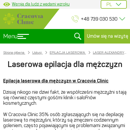
Wersja dla ludzi z wadami wzroku
+48 739 030 530
Menu
Umów się na wizytę
Strona główna
Usługi
EPILACJA LASEROWA
LASER ALEXANDRYTOWY
Laserowa epilacja dla mężczyzn
Epilacja laserowa dla mężczyzn w Cracovia Clinic
Dzisiaj nikogo nie dziwi fakt, że współcześni mężczyźni stają
się również częstymi gośćmi klinik i saloFnów
kosmetycznych.
W Cracovia Clinic 35% osób zgłaszających się na depilację
laserową to mężczyśni, którzy są zmęczeni codziennym
goleniem, często pojawiającymi się problemami związanymi