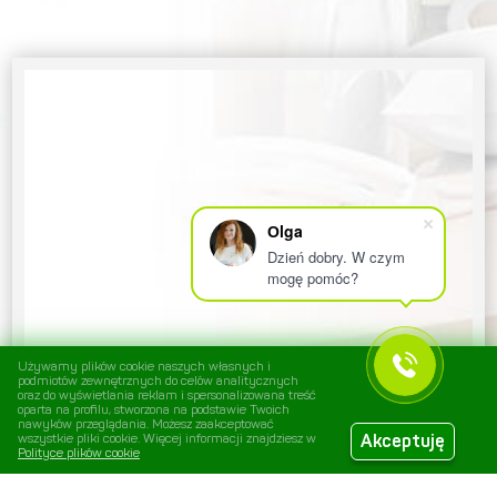
Оlga
Dzień dobry. W czym
mogę pomóc?
Używamy plików cookie naszych własnych i
podmiotów zewnętrznych do celów analitycznych
oraz do wyświetlania reklam i spersonalizowana treść
oparta na profilu, stworzona na podstawie Twoich
nawyków przeglądania. Możesz zaakceptować
Warunki korzystania z serwisu
wszystkie pliki cookie. Więcej informacji znajdziesz w
Akceptuję
Polityce plików cookie