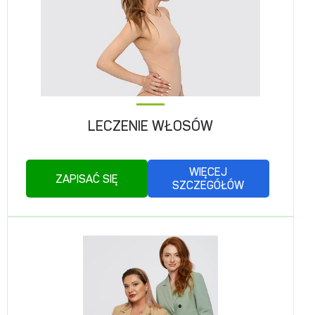
LECZENIE WŁOSÓW
WIĘCEJ
ZAPISAĆ SIĘ
SZCZEGÓŁÓW