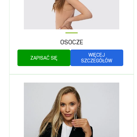
OSOCZE
WIĘCEJ
ZAPISAĆ SIĘ
SZCZEGÓŁÓW