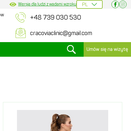
Wersja dla ludzi z wadami wzroku
ów
+48 739 030 530
cracoviaclinic@gmail.com
Umów się na wizytę