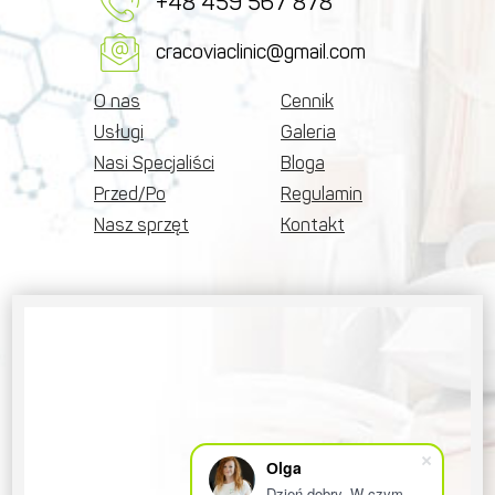
+48 459 567 878
cracoviaclinic@gmail.com
O nas
Cennik
Usługi
Galeria
Nasi Specjaliści
Bloga
Przed/Po
Regulamin
Nasz sprzęt
Kontakt
Оlga
Dzień dobry. W czym