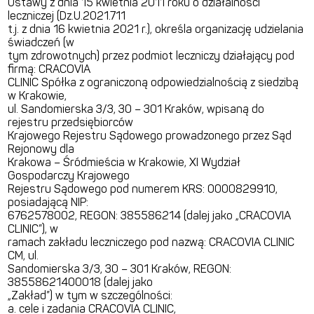
Ustawy z dnia 15 kwietnia 2011 roku o działalności
leczniczej (Dz.U.2021.711
t.j. z dnia 16 kwietnia 2021 r.), określa organizację udzielania
świadczeń (w
tym zdrowotnych) przez podmiot leczniczy działający pod
firmą: CRACOVIA
CLINIC Spółka z ograniczoną odpowiedzialnością z siedzibą
w Krakowie,
ul. Sandomierska 3/3, 30 – 301 Kraków, wpisaną do
rejestru przedsiębiorców
Krajowego Rejestru Sądowego prowadzonego przez Sąd
Rejonowy dla
Krakowa – Śródmieścia w Krakowie, XI Wydział
Gospodarczy Krajowego
Rejestru Sądowego pod numerem KRS: 0000829910,
posiadającą NIP:
6762578002, REGON: 385586214 (dalej jako „CRACOVIA
CLINIC”), w
ramach zakładu leczniczego pod nazwą: CRACOVIA CLINIC
CM, ul.
Sandomierska 3/3, 30 – 301 Kraków, REGON:
38558621400018 (dalej jako
„Zakład”) w tym w szczególności:
a. cele i zadania CRACOVIA CLINIC,