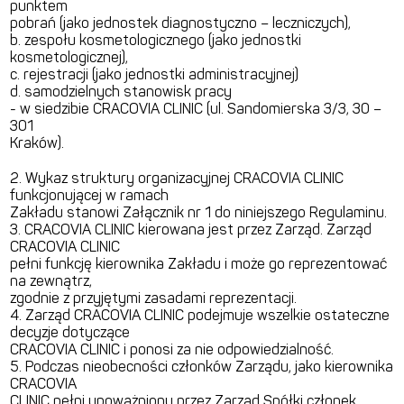
punktem
pobrań (jako jednostek diagnostyczno – leczniczych),
b. zespołu kosmetologicznego (jako jednostki
kosmetologicznej),
c. rejestracji (jako jednostki administracyjnej)
d. samodzielnych stanowisk pracy
- w siedzibie CRACOVIA CLINIC (ul. Sandomierska 3/3, 30 –
301
Kraków).
2. Wykaz struktury organizacyjnej CRACOVIA CLINIC
funkcjonującej w ramach
Zakładu stanowi Załącznik nr 1 do niniejszego Regulaminu.
3. CRACOVIA CLINIC kierowana jest przez Zarząd. Zarząd
CRACOVIA CLINIC
pełni funkcję kierownika Zakładu i może go reprezentować
na zewnątrz,
zgodnie z przyjętymi zasadami reprezentacji.
4. Zarząd CRACOVIA CLINIC podejmuje wszelkie ostateczne
decyzje dotyczące
CRACOVIA CLINIC i ponosi za nie odpowiedzialność.
5. Podczas nieobecności członków Zarządu, jako kierownika
CRACOVIA
CLINIC pełni upoważniony przez Zarząd Spółki członek