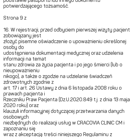
podstawie paszportu lub innego dokumentu
potwierdzającego tożsamość.
Strona 9 z
16. W rejestracji, przed odbyciem pierwszej wizyty pacjent
zobowiązany jest
złożyć pisemne oświadczenie o upoważnieniu określonej
osoby do
udostępnienia dokumentacji medycznej oraz udzielenia
informacji na temat
stanu zdrowia za życia pacjenta i po jego śmierci (lub o
nieupoważnieniu
nikogo), a także o zgodzie na udzielanie świadczeń
zdrowotnych zgodnie z
art. 17 i art. 26 Ustawy z dnia 6 listopada 2008 roku o
prawach pacjenta i
Rzeczniku Praw Pacjenta (Dz.U.2020.849 t.j. z dnia 13 maja
2020 roku) oraz
klauzuli informacyjnej dotyczącej przetwarzania danych
osobowych
niezbędnych do realizacji usług w CRACOVIA CLINIC CM i
zapoznaniu się
wraz z akceptacją treści niniejszego Regulaminu z