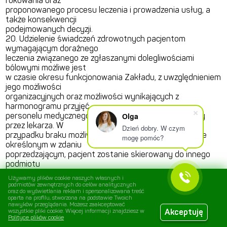
rokowania oraz
proponowanego procesu leczenia i prowadzenia usług, a
także konsekwencji
podejmowanych decyzji.
20. Udzielenie świadczeń zdrowotnych pacjentom
wymagającym doraźnego
leczenia związanego ze zgłaszanymi dolegliwościami
bólowymi możliwe jest
w czasie okresu funkcjonowania Zakładu, z uwzględnieniem
jego możliwości
organizacyjnych oraz możliwości wynikających z
harmonogramu przyjęć
personelu medycznego, po uprzednim wyrażeniu zgody
Оlga
przez lekarza. W
Dzień dobry. W czym
przypadku braku możliwości przyjęcia pacjenta w trybie
mogę pomóc?
określonym w zdaniu
poprzedzającym, pacjent zostanie skierowany do innego
podmiotu
wykonującego działalność leczniczą. W przypadku
Używamy plików cookie naszych własnych i
wyrażenia zgody na
podmiotów zewnętrznych do celów analitycznych
oraz do wyświetlania reklam i spersonalizowana treść
przyjęcie pacjenta poza kolejnością, pacjent zobowiązany
oparta na profilu, stworzona na podstawie Twoich
jest do dokonania
nawyków przeglądania. Możesz zaakceptować
uprzedniej rejestracji zgodnie z postanowieniami
wszystkie pliki cookie. Więcej informacji znajdziesz w
Akceptuję
Polityce plików cookie
niniejszego Regulaminu.