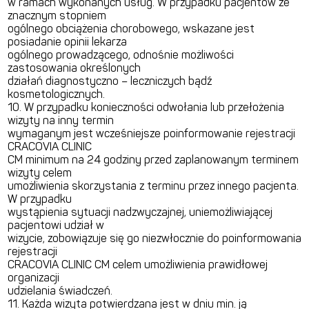
w ramach wykonanych usług. W przypadku pacjentów ze
znacznym stopniem
ogólnego obciążenia chorobowego, wskazane jest
posiadanie opinii lekarza
ogólnego prowadzącego, odnośnie możliwości
zastosowania określonych
działań diagnostyczno – leczniczych bądź
kosmetologicznych.
10. W przypadku konieczności odwołania lub przełożenia
wizyty na inny termin
wymaganym jest wcześniejsze poinformowanie rejestracji
CRACOVIA CLINIC
CM minimum na 24 godziny przed zaplanowanym terminem
wizyty celem
umożliwienia skorzystania z terminu przez innego pacjenta.
W przypadku
wystąpienia sytuacji nadzwyczajnej, uniemożliwiającej
pacjentowi udział w
wizycie, zobowiązuje się go niezwłocznie do poinformowania
rejestracji
CRACOVIA CLINIC CM celem umożliwienia prawidłowej
organizacji
udzielania świadczeń.
11. Każda wizyta potwierdzana jest w dniu min. ją