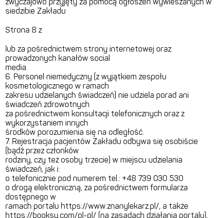
zwyczajowo przyjęty za pomocą ogłoszeń wywieszanych w
siedzibie Zakładu
Strona 8 z
lub za pośrednictwem strony internetowej oraz
prowadzonych kanałów social
media.
6. Personel niemedyczny (z wyjątkiem zespołu
kosmetologicznego w ramach
zakresu udzielanych świadczeń) nie udziela porad ani
świadczeń zdrowotnych
za pośrednictwem konsultacji telefonicznych oraz z
wykorzystaniem innych
środków porozumienia się na odległość.
7. Rejestracja pacjentów Zakładu odbywa się osobiście
(bądź przez członków
rodziny, czy też osoby trzecie) w miejscu udzielania
świadczeń, jak i:
o telefonicznie pod numerem tel.: +48 739 030 530
o drogą elektroniczną, za pośrednictwem formularza
dostępnego w
ramach portalu https://www.znanylekarz.pl/, a także
https://booksy.com/pl-pl/ (na zasadach działania portalu),