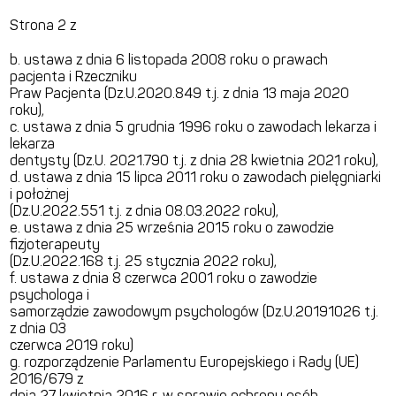
Strona 2 z
b. ustawa z dnia 6 listopada 2008 roku o prawach
pacjenta i Rzeczniku
Praw Pacjenta (Dz.U.2020.849 t.j. z dnia 13 maja 2020
roku),
c. ustawa z dnia 5 grudnia 1996 roku o zawodach lekarza i
lekarza
dentysty (Dz.U. 2021.790 t.j. z dnia 28 kwietnia 2021 roku),
d. ustawa z dnia 15 lipca 2011 roku o zawodach pielęgniarki
i położnej
(Dz.U.2022.551 t.j. z dnia 08.03.2022 roku),
e. ustawa z dnia 25 września 2015 roku o zawodzie
fizjoterapeuty
(Dz.U.2022.168 t.j. 25 stycznia 2022 roku),
f. ustawa z dnia 8 czerwca 2001 roku o zawodzie
psychologa i
samorządzie zawodowym psychologów (Dz.U.20191026 t.j.
z dnia 03
czerwca 2019 roku)
g. rozporządzenie Parlamentu Europejskiego i Rady (UE)
2016/679 z
dnia 27 kwietnia 2016 r. w sprawie ochrony osób