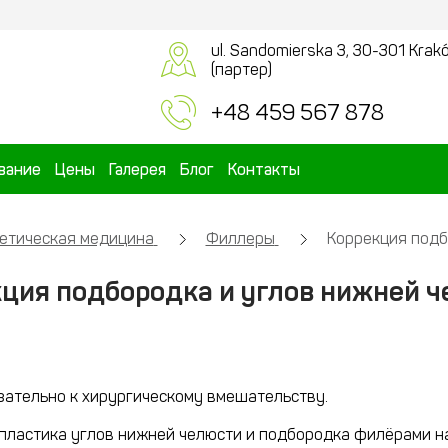
ul. Sandomierska 3, 30-301 Krak
(партер)
+48 459 567 878
вание
Цены
Галерея
Блог
Контакты
етическая медицина
Филлеры
Коррекция подб
ция подбородка и углов нижней 
язательно к хирургическому вмешательству.
пластика углов нижней челюсти и подбородка филёрами на