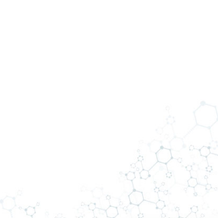
О нас
Услуги
Специалисты
До/После
Наше
оборудование
Цены