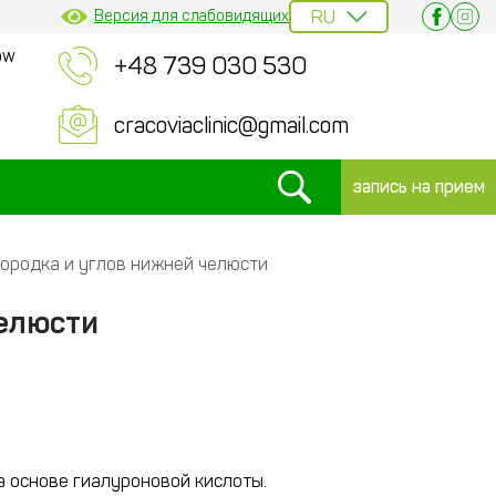
Версия для слабовидящих
ów
+48 739 030 530
cracoviaclinic@gmail.com
запись на прием
ородка и углов нижней челюсти
челюсти
 основе гиалуроновой кислоты.