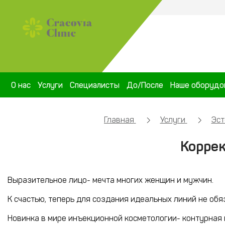
О нас
Услуги
Специалисты
До/После
Наше оборудо
Главная
Услуги
Эст
Коррек
Выразительное лицо- мечта многих женщин и мужчин.
К счастью, теперь для создания идеальных линий не об
Новинка в мире инъекционной косметологии- контурная 